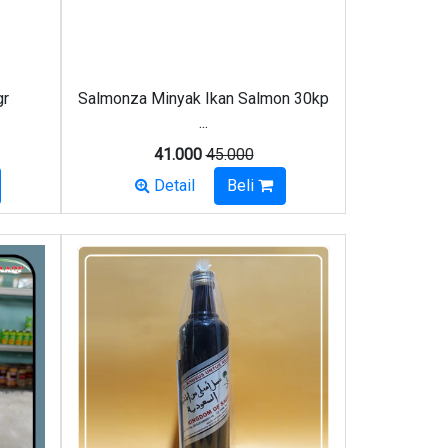
gr
Salmonza Minyak Ikan Salmon 30kp
...
41.000
45.000
Detail
Beli