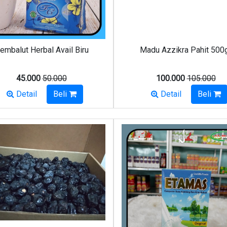
embalut Herbal Avail Biru
Madu Azzikra Pahit 500
45.000
50.000
100.000
105.000
Detail
Beli
Detail
Beli