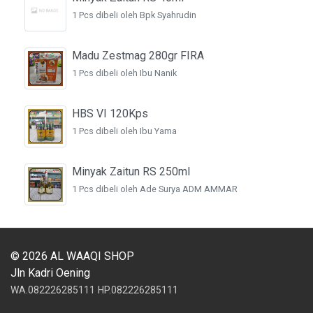
1 Pcs dibeli oleh Bpk Syahrudin
Madu Zestmag 280gr FIRA
1 Pcs dibeli oleh Ibu Nanik
HBS VI 120Kps
1 Pcs dibeli oleh Ibu Yama
Minyak Zaitun RS 250ml
1 Pcs dibeli oleh Ade Surya ADM AMMAR
© 2026 AL WAAQI SHOP
Jln Kadri Oening
WA.082226285111
HP.082226285111