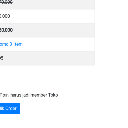
70.000
0.000
50.000
omo 3 Item
05
Poin, harus jadi member Toko
ik Order